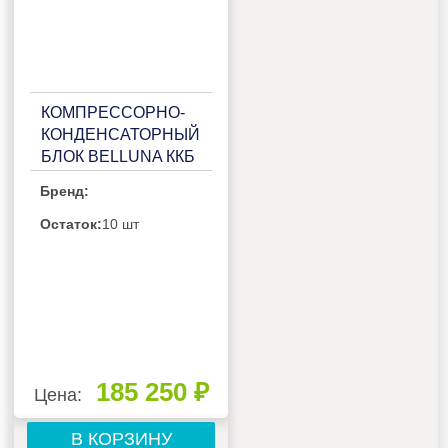
КОМПРЕССОРНО-
КОНДЕНСАТОРНЫЙ
БЛОК BELLUNA ККБ
U310 НА 1
Бренд:
ПОТРЕБИТЕЛЬ,
БЕЗ РЕСИВЕРА С
Остаток:
10 шт
ЩИТОМ
УПРАВЛЕНИЯ
185 250 ₽
Цена:
В КОРЗИНУ