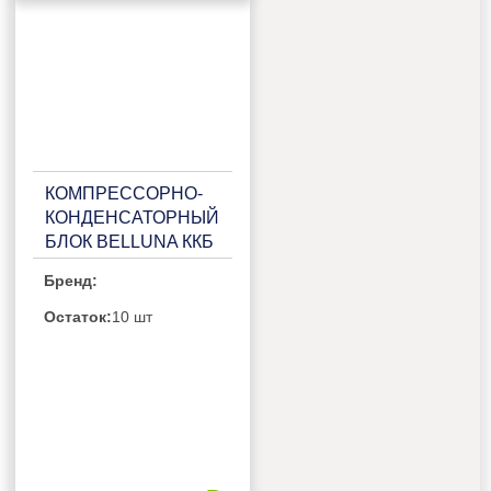
КОМПРЕССОРНО-
КОНДЕНСАТОРНЫЙ
БЛОК BELLUNA ККБ
Р103 FROST НА 1
Бренд:
ПОТРЕБИТЕЛЬ,
БЕЗ РЕСИВЕРА С
Остаток:
10 шт
ЩИТОМ
УПРАВЛЕНИЯ