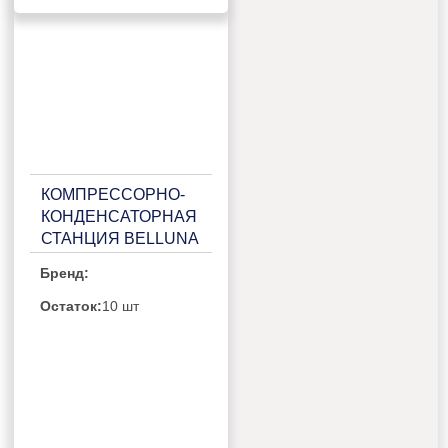
КОМПРЕССОРНО-
КОНДЕНСАТОРНАЯ
СТАНЦИЯ BELLUNA
ККС Р205 НА 2
Бренд:
ПОТРЕБИТЕЛЯ,
БЕЗ РЕСИВЕРА С
Остаток:
10 шт
ЩИТОМ ЗАЩИТЫ И
2 СИГНАЛЬНЫМИ
БОКСАМИ