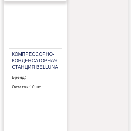
КОМПРЕССОРНО-
КОНДЕНСАТОРНАЯ
СТАНЦИЯ BELLUNA
ККС Р103 НА 2
Бренд:
ПОТРЕБИТЕЛЯ,
БЕЗ РЕСИВЕРА С
Остаток:
10 шт
ЩИТОМ ЗАЩИТЫ И
2 СИГНАЛЬНЫМИ
БОКСАМИ