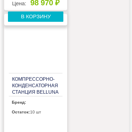
98 970 ₽
Цена:
В КОРЗИНУ
КОМПРЕССОРНО-
КОНДЕНСАТОРНАЯ
СТАНЦИЯ BELLUNA
ККС Р102 НА 2
Бренд:
ПОТРЕБИТЕЛЯ,
БЕЗ РЕСИВЕРА С
Остаток:
10 шт
ЩИТОМ ЗАЩИТЫ И
2 СИГНАЛЬНЫМИ
БОКСАМИ