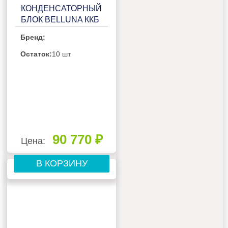
КОНДЕНСАТОРНЫЙ
БЛОК BELLUNA ККБ
Р102-1 FROST НА 1
Бренд:
ПОТРЕБИТЕЛЬ,
БЕЗ РЕСИВЕРА С
Остаток:
10 шт
ЩИТОМ
УПРАВЛЕНИЯ
90 770 ₽
Цена:
В КОРЗИНУ