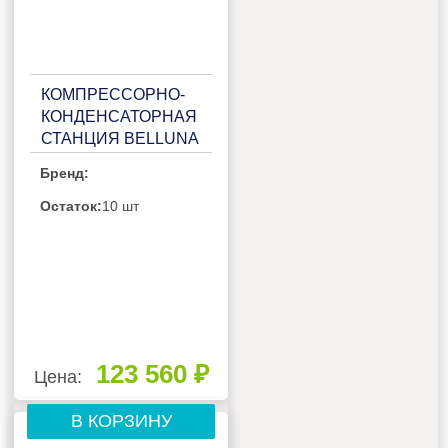
КОМПРЕССОРНО-
КОНДЕНСАТОРНАЯ
СТАНЦИЯ BELLUNA
ККС Р103R НА 2-3
Бренд:
ПОТРЕБИТЕЛЯ, С
РЕСИВЕРОМ,
Остаток:
10 шт
ЩИТОМ ЗАЩИТЫ И
2-3 СИГНАЛЬНЫМИ
БОКСАМИ
123 560 ₽
Цена:
В КОРЗИНУ