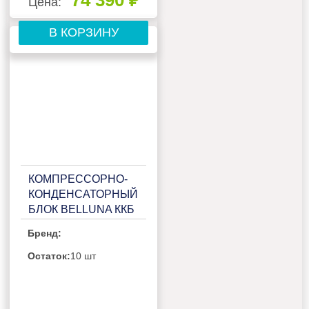
Цена:
В КОРЗИНУ
КОМПРЕССОРНО-
КОНДЕНСАТОРНЫЙ
БЛОК BELLUNA ККБ
U102 НА 1
Бренд:
ПОТРЕБИТЕЛЬ,
БЕЗ РЕСИВЕРА С
Остаток:
10 шт
ЩИТОМ
УПРАВЛЕНИЯ