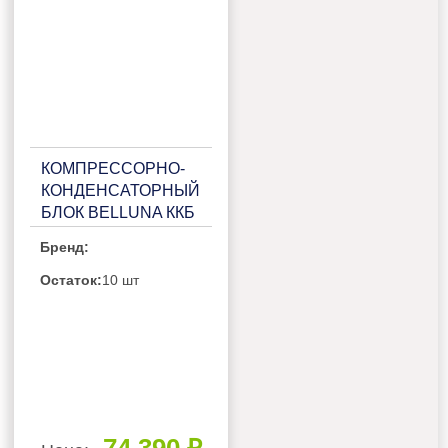
КОМПРЕССОРНО-
КОНДЕНСАТОРНЫЙ
БЛОК BELLUNA ККБ
U102-1 НА 1
Бренд:
ПОТРЕБИТЕЛЬ,
БЕЗ РЕСИВЕРА С
Остаток:
10 шт
ЩИТОМ
УПРАВЛЕНИЯ
74 390 ₽