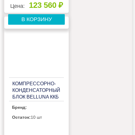
123 560 ₽
Цена:
В КОРЗИНУ
КОМПРЕССОРНО-
КОНДЕНСАТОРНЫЙ
БЛОК BELLUNA ККБ
Р205 FROST НА 1
Бренд:
ПОТРЕБИТЕЛЬ,
БЕЗ РЕСИВЕРА С
Остаток:
10 шт
ЩИТОМ
УПРАВЛЕНИЯ