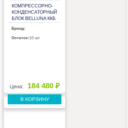
КОМПРЕССОРНО-
КОНДЕНСАТОРНЫЙ
БЛОК BELLUNA ККБ
Р310 FROST НА 1
Бренд:
ПОТРЕБИТЕЛЬ,
БЕЗ РЕСИВЕРА С
Остаток:
10 шт
ЩИТОМ
УПРАВЛЕНИЯ
184 480 ₽
Цена:
В КОРЗИНУ