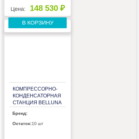
148 530 ₽
Цена:
В КОРЗИНУ
КОМПРЕССОРНО-
КОНДЕНСАТОРНАЯ
СТАНЦИЯ BELLUNA
ККС Р207R НА 2-3
Бренд:
ПОТРЕБИТЕЛЯ, С
РЕСИВЕРОМ,
Остаток:
10 шт
ЩИТОМ ЗАЩИТЫ И
2-3 СИГНАЛЬНЫМИ