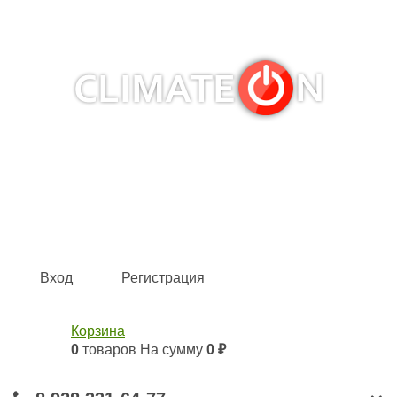
Кондиционеры и сплит-системы, газовые котлы,
тепловые завесы, водяные тепловентиляторы для
квартиры, дома, офиса с доставкой в Краснодар и по
всей России.
Climate for life
Вход
Регистрация
Корзина
0
товаров
На сумму
0 ₽