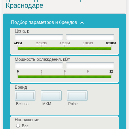
Краснодаре
Подбор параметров и брендов
Цена, р.
74384
273039
471694
670349
869004
Мощность охлаждения, кВт
0
3
6
9
12
Бренд
Belluna
MXM
Polair
Напряжение
Все