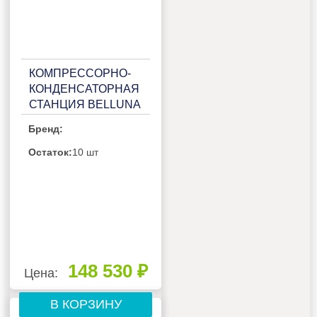
КОМПРЕССОРНО-
КОНДЕНСАТОРНАЯ
СТАНЦИЯ BELLUNA
ККС Р205R НА 2-3
Бренд:
ПОТРЕБИТЕЛЯ, С
РЕСИВЕРОМ,
Остаток:
10 шт
ЩИТОМ ЗАЩИТЫ И
2-3 СИГНАЛЬНЫМИ
БОКСАМИ
148 530 ₽
Цена:
В КОРЗИНУ