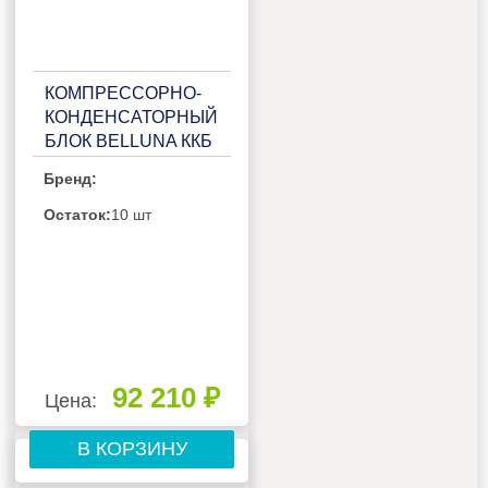
КОМПРЕССОРНО-
КОНДЕНСАТОРНЫЙ
БЛОК BELLUNA ККБ
Р102 FROST НА 1
Бренд:
ПОТРЕБИТЕЛЬ,
БЕЗ РЕСИВЕРА С
Остаток:
10 шт
ЩИТОМ
УПРАВЛЕНИЯ
92 210 ₽
Цена:
В КОРЗИНУ