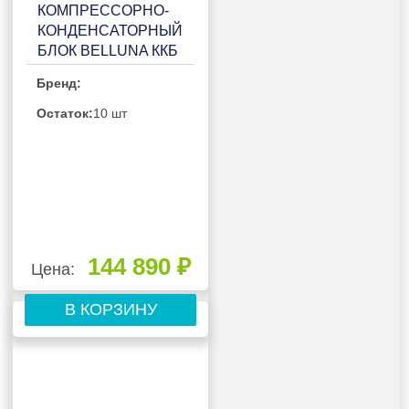
КОМПРЕССОРНО-
КОНДЕНСАТОРНЫЙ
БЛОК BELLUNA ККБ
Р207 FROST НА 1
Бренд:
ПОТРЕБИТЕЛЬ,
БЕЗ РЕСИВЕРА С
Остаток:
10 шт
ЩИТОМ
УПРАВЛЕНИЯ
144 890 ₽
Цена:
В КОРЗИНУ