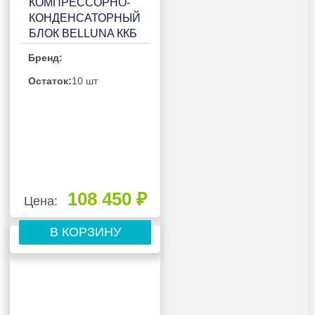
КОМПРЕССОРНО-
КОНДЕНСАТОРНЫЙ
БЛОК BELLUNA ККБ
U205 НА 1
Бренд:
ПОТРЕБИТЕЛЬ,
БЕЗ РЕСИВЕРА С
Остаток:
10 шт
ЩИТОМ
УПРАВЛЕНИЯ
108 450 ₽
Цена:
В КОРЗИНУ