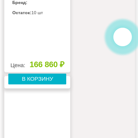
Бренд:
ПОТРЕБИТЕЛЯ,
БЕЗ РЕСИВЕРА С
Остаток:
10 шт
ЩИТОМ ЗАЩИТЫ И
2 СИГНАЛЬНЫМИ
БОКСАМИ
166 860 ₽
Цена:
В КОРЗИНУ