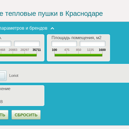
е тепловые пушки в Краснодаре
параметров и брендов
.
Площадь помещения, м2
3468
20883
28297
35711
100
475
850
1225
1600
Loriot
жение
 В