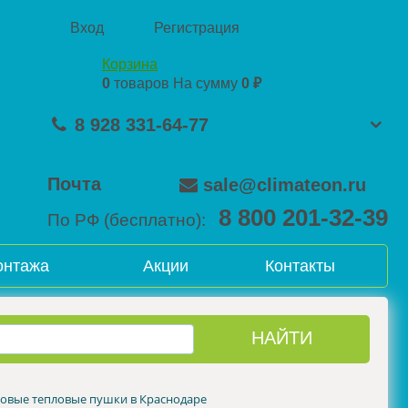
Вход
Регистрация
Корзина
0
товаров
На сумму
0 ₽
8 928 331-64-77
Почта
sale@climateon.ru
8 800 201-32-39
По РФ (бесплатно):
онтажа
Акции
Контакты
зовые тепловые пушки в Краснодаре