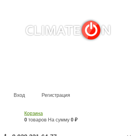
Кондиционеры и сплит-системы, газовые котлы,
тепловые завесы, водяные тепловентиляторы для
квартиры, дома, офиса с доставкой в Краснодар и по
всей России.
Climate for life
Вход
Регистрация
Корзина
0
товаров
На сумму
0 ₽