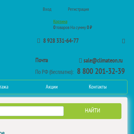
Вход
Регистрация
Корзина
0
товаров
На сумму
0 ₽
8 928 331-64-77
Почта
sale@climateon.ru
8 800 201-32-39
По РФ (бесплатно):
тажа
Акции
Контакты
ре