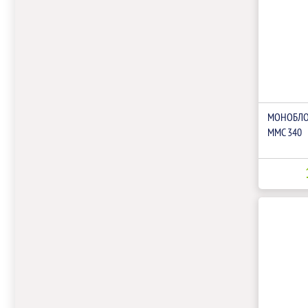
МОНОБЛО
ММС 340