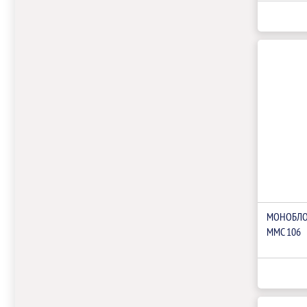
МОНОБЛО
ММС 106