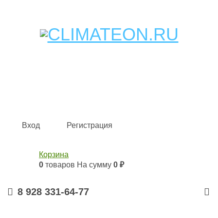
Кондиционеры и сплит-системы, газовые котлы,
тепловые завесы, водяные тепловентиляторы для
квартиры, дома, офиса с доставкой в Краснодар и по
всей России.
Climate for life
Вход
Регистрация
Корзина
0
товаров
На сумму
0 ₽
8 928 331-64-77