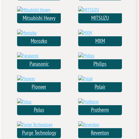
Mitsubishi Heavy
MITSUZU
Morozko
MXM
Panasonic
Philips
Pioneer
Polair
Polus
Protherm
Purge Technology
Reventon