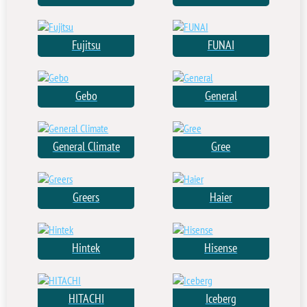
Fujitsu
FUNAI
Gebo
General
General Climate
Gree
Greers
Haier
Hintek
Hisense
HITACHI
Iceberg