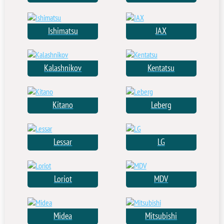
Ishimatsu
JAX
Kalashnikov
Kentatsu
Kitano
Leberg
Lessar
LG
Loriot
MDV
Midea
Mitsubishi