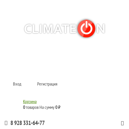
Кондиционеры и сплит-системы, газовые котлы, тепловые завесы, водяные
тепловентиляторы для квартиры, дома, офиса с доставкой в Краснодар и по
всей России.
Climate for life
Вход
Регистрация
Корзина
0
товаров
На сумму
0 ₽
8 928 331-64-77