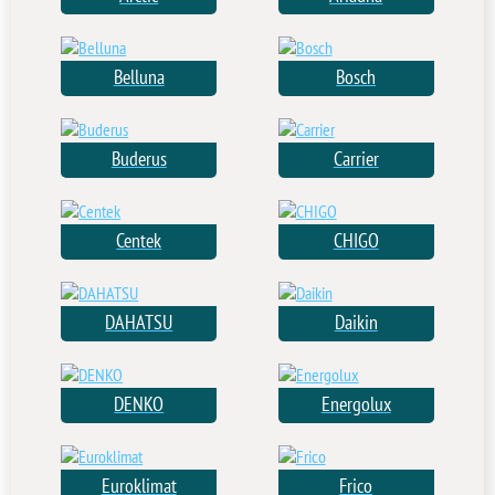
Belluna
Bosch
Buderus
Carrier
Centek
CHIGO
DAHATSU
Daikin
DENKO
Energolux
Euroklimat
Frico