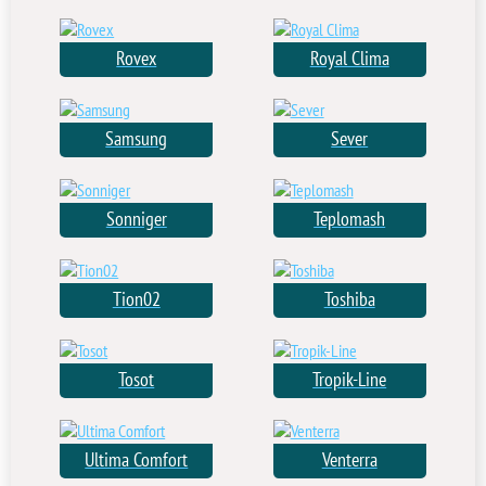
Rovex
Royal Clima
Samsung
Sever
Sonniger
Teplomash
Tion02
Toshiba
Tosot
Tropik-Line
Ultima Comfort
Venterra