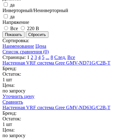
да
Инверторный/Неинверторный
да
Напряжение
Все
220 В
Сортировка:
Наименование
Цена
Список сравнения (0)
Страницы:
1
2
3
4
5
...
8
След.
Все
Настенная VRF система Gree GMV-ND71G/C2B-T
Бренд:
Остаток:
1 шт
Цена:
по запросу
Уточнить цену
Сравнить
Настенная VRF система Gree GMV-ND63G/C2B-T
Бренд:
Остаток:
1 шт
Цена:
по запросу