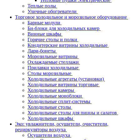
Тепловые пушки Электрические
Теплые полы
Уличные обогреватели
Торговое холодильное и морозильное оборудование
Барные модули
Би-блоки для холодильных камер
Винные шкафы
Горячие столы и полки
Кондитерские витрины холодильные
Лари-бонеты
Морозильные витрины
Охлаждаемые стеллажи
Прилавки холодильные
Столы морозильные
Холодильные агрегаты (установки)
Холодильные витрины торговые
Холодильные камеры
Холодильные моноблоки
Холодильные сплит-системы
Холодильные столы
Холодильные столы для пиццы и салатов
Холодильные шкафы
Эко: увлажнители, осушители, очистители,
рециркуляторы воздуха
Осушители воздуха