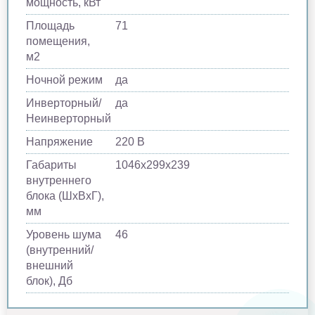
мощность, кВт
Площадь
71
помещения,
м2
Ночной режим
да
Инверторный/
да
Неинверторный
Напряжение
220 В
Габариты
1046х299х239
внутреннего
блока (ШхВхГ),
мм
Уровень шума
46
(внутренний/
внешний
блок), Дб