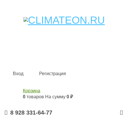
Кондиционеры и сплит-системы, газовые котлы,
тепловые завесы, водяные тепловентиляторы для
квартиры, дома, офиса с доставкой в Краснодар и по
всей России.
Climate for life
Вход
Регистрация
Корзина
0
товаров
На сумму
0 ₽
8 928 331-64-77