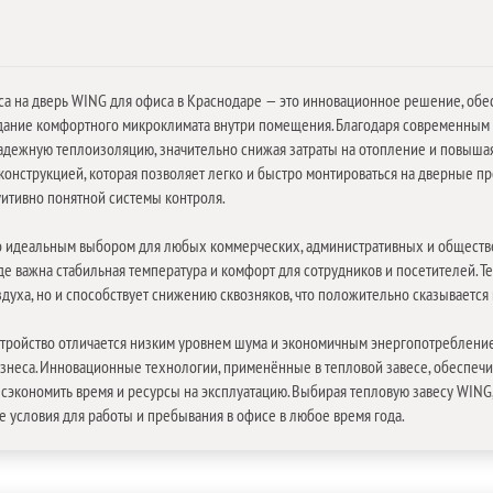
еса на дверь WING для офиса в Краснодаре — это инновационное решение, о
дание комфортного микроклимата внутри помещения. Благодаря современным т
надежную теплоизоляцию, значительно снижая затраты на отопление и повыша
онструкцией, которая позволяет легко и быстро монтироваться на дверные про
итивно понятной системы контроля.
го идеальным выбором для любых коммерческих, административных и обществе
де важна стабильная температура и комфорт для сотрудников и посетителей. 
духа, но и способствует снижению сквозняков, что положительно сказываетс
устройство отличается низким уровнем шума и экономичным энергопотреблени
изнеса. Инновационные технологии, применённые в тепловой завесе, обеспеч
 сэкономить время и ресурсы на эксплуатацию. Выбирая тепловую завесу WING,
 условия для работы и пребывания в офисе в любое время года.