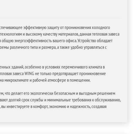
беспечивающее эффективную защиту от проникновения холодного
ехнологиям и высокому качеству материалов, данная тепловая завеса
я общую энергоэффективность вашего офиса. Устройство обладает
емы различного типа и размера, а также удобно управляться с
нных зданий, особенно в условиях переменчивого климата в
Тепловая завеса WING не только предотвращает проникновение
я на микроклимате и рабочей атмосфере в помещении.
ем, что делает его экологически безопасным и выгодным решением
ивают долгий срок службы и минимальные требования к обслуживанию,
 вы инвестируете в комфорт, экономию и надежность, создавая