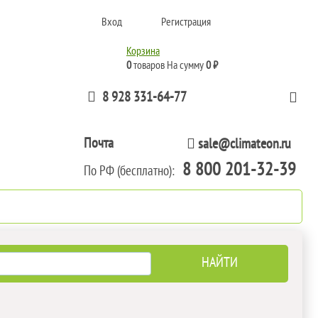
Вход
Регистрация
Корзина
0
товаров
На сумму
0 ₽
8 928 331-64-77
Почта
sale@climateon.ru
8 800 201-32-39
По РФ (бесплатно):
тажа
Акции
Контакты