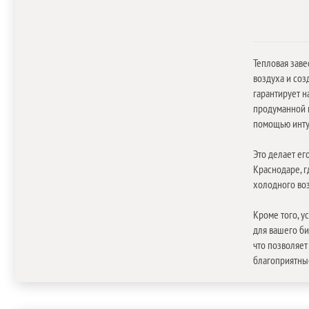
Тепловая зав
воздуха и соз
гарантирует 
продуманной к
помощью инту
Это делает е
Краснодаре, г
холодного воз
Кроме того, 
для вашего б
что позволяет
благоприятные