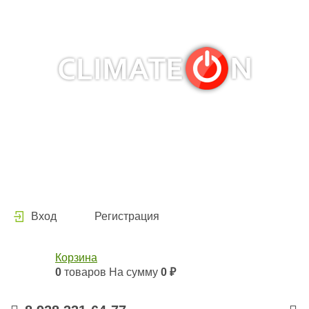
Кондиционеры и сплит-системы, газовые котлы,
тепловые завесы, водяные тепловентиляторы для
квартиры, дома, офиса с доставкой в Краснодар и по
всей России.
Climate for life
Вход
Регистрация
Корзина
0
товаров
На сумму
0 ₽