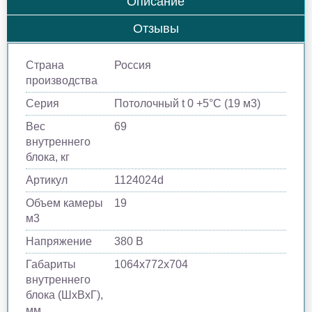
Описание
Отзывы
Страна
Россия
производства
Серия
Потолочный t 0 +5°C (19 м3)
Вес
69
внутреннего
блока, кг
Артикул
1124024d
Объем камеры
19
м​3
Напряжение
380 В
Габариты
1064х772х704
внутреннего
блока (ШхВхГ),
мм