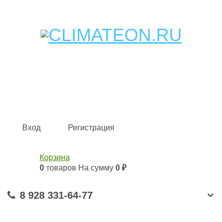
Кондиционеры и сплит-системы, газовые котлы,
тепловые завесы, водяные тепловентиляторы для
квартиры, дома, офиса с доставкой в Краснодар и по
всей России.
Climate for life
Вход
Регистрация
Корзина
0
товаров
На сумму
0 ₽
8 928 331-64-77