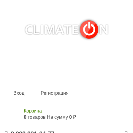
Кондиционеры и сплит-системы, газовые котлы,
тепловые завесы, водяные тепловентиляторы для
квартиры, дома, офиса с доставкой в Краснодар и по
всей России.
Climate for life
Вход
Регистрация
Корзина
0
товаров
На сумму
0 ₽