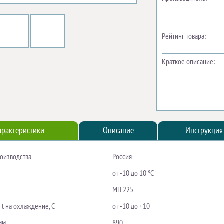
Рейтинг товара:
Краткое описание:
арактеристики
Описание
Инструкция
роизводства
Россия
от -10 до 10 °C
МП 225
 t на охлаждение, С
от -10 до +10
мм
890