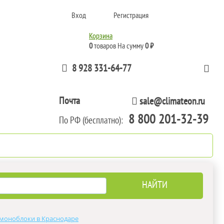
Вход
Регистрация
Корзина
0
товаров
На сумму
0 ₽
8 928 331-64-77
Почта
sale@climateon.ru
8 800 201-32-39
По РФ (бесплатно):
тажа
Акции
Контакты
моноблоки в Краснодаре