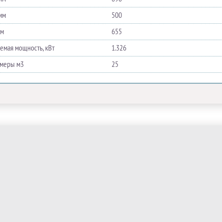
мм
500
мм
655
емая мощность, кВт
1.326
меры м​3
25