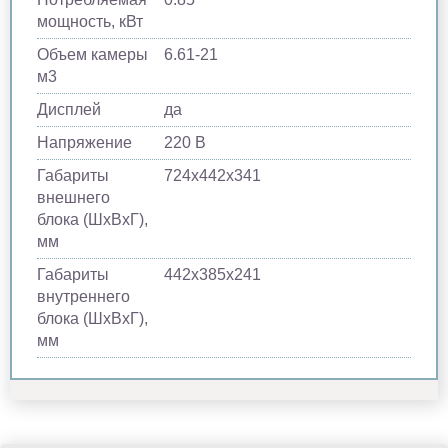
мощность, кВт
Объем камеры
6.61-21
м​3
Дисплей
да
Напряжение
220 В
Габариты
724х442х341
внешнего
блока (ШхВхГ),
мм
Габариты
442х385х241
внутреннего
блока (ШхВхГ),
мм