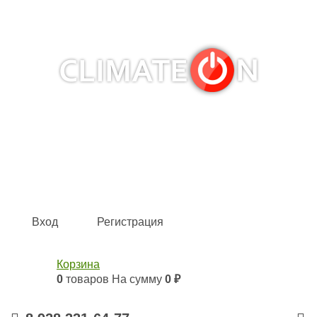
Кондиционеры и сплит-системы, газовые котлы,
тепловые завесы, водяные тепловентиляторы для
квартиры, дома, офиса с доставкой в Краснодар и по
всей России.
Climate for life
Вход
Регистрация
Корзина
0
товаров
На сумму
0 ₽