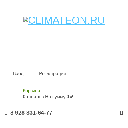
Кондиционеры и сплит-системы, газовые котлы,
тепловые завесы, водяные тепловентиляторы для
квартиры, дома, офиса с доставкой в Краснодар и по
всей России.
Climate for life
Вход
Регистрация
Корзина
0
товаров
На сумму
0 ₽
8 928 331-64-77