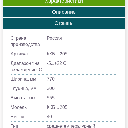
Характеристики
Описание
Отзывы
Страна
Россия
производства
Артикул
ККБ U205
Диапазон t на
-5...+22 C
охлаждение, С
Ширина, мм
770
Глубина, мм
300
Высота, мм
555
Модель
ККБ U205
Вес, кг
40
Тип
среднетемпературный