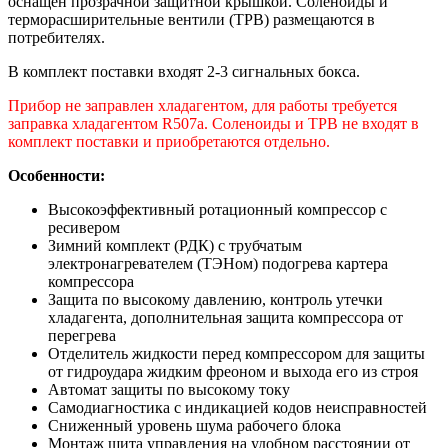
оснащен прозрачной защитной крышкой. Соленоиды и
терморасширительные вентили (ТРВ) размещаются в
потребителях.
В комплект поставки входят 2-3 сигнальных бокса.
Прибор не заправлен хладагентом, для работы требуется
заправка хладагентом R507a. Соленоиды и ТРВ не входят в
комплект поставки и приобретаются отдельно.
Особенности:
Высокоэффективный ротационный компрессор с
ресивером
Зимний комплект (РДК) с трубчатым
электронагревателем (ТЭНом) подогрева картера
компрессора
Защита по высокому давлению, контроль утечки
хладагента, дополнительная защита компрессора от
перегрева
Отделитель жидкости перед компрессором для защиты
от гидроудара жидким фреоном и выхода его из строя
Автомат защиты по высокому току
Самодиагностика с индикацией кодов неисправностей
Сниженный уровень шума рабочего блока
Монтаж щита управления на удобном расстоянии от