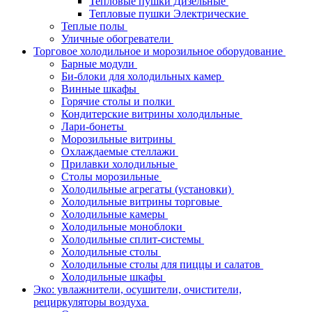
Тепловые пушки Дизельные
Тепловые пушки Электрические
Теплые полы
Уличные обогреватели
Торговое холодильное и морозильное оборудование
Барные модули
Би-блоки для холодильных камер
Винные шкафы
Горячие столы и полки
Кондитерские витрины холодильные
Лари-бонеты
Морозильные витрины
Охлаждаемые стеллажи
Прилавки холодильные
Столы морозильные
Холодильные агрегаты (установки)
Холодильные витрины торговые
Холодильные камеры
Холодильные моноблоки
Холодильные сплит-системы
Холодильные столы
Холодильные столы для пиццы и салатов
Холодильные шкафы
Эко: увлажнители, осушители, очистители,
рециркуляторы воздуха