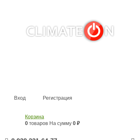
Кондиционеры и сплит-системы, газовые котлы,
тепловые завесы, водяные тепловентиляторы для
квартиры, дома, офиса с доставкой в Краснодар и по
всей России.
Climate for life
Вход
Регистрация
Корзина
0
товаров
На сумму
0 ₽