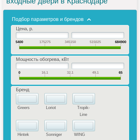
входные двери в Краснодаре
Подбор параметров и брендов
Цена, р.
5400
175275
345150
515025
684900
Мощность обогрева, кВт
0
16.1
32.1
49.1
65
Бренд
Greers
Loriot
Tropik-
Line
Hintek
Sonniger
WING