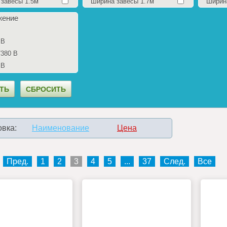
завесы 1.5м
Ширина завесы 1.7м
Ширин
жение
 В
/380 В
 В
вка:
Наименование
Цена
Пред.
1
2
3
4
5
...
37
След.
Все