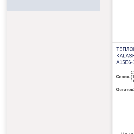
ТЕПЛО
KALAS
A15E6-
С
Серия:
(
1
Остаток