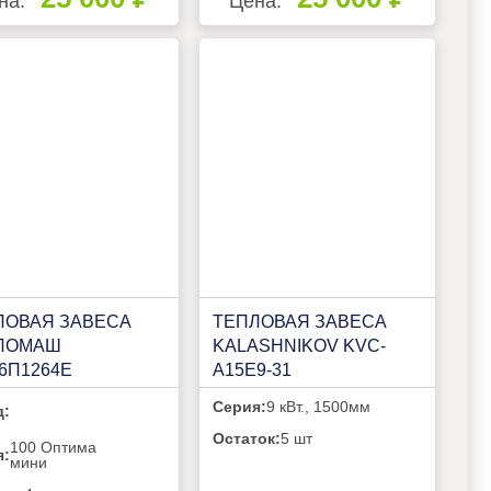
на:
Цена:
ЛОВАЯ ЗАВЕСА
ТЕПЛОВАЯ ЗАВЕСА
ЛОМАШ
KALASHNIKOV KVC-
6П1264E
A15E9-31
Серия:
9 кВт., 1500мм
д:
Остаток:
5 шт
100 Оптима
я:
мини