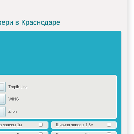
вери в Краснодаре
Tropik-Line
WING
Zilon
а завесы 1м
Ширина завесы 1.3м