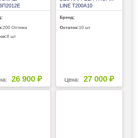
6П2012Е
LINE Т200A10
д:
Бренд:
я:
200 Оптима
Остаток:
10 шт
ок:
8 шт
26 900 ₽
27 000 ₽
на:
Цена: