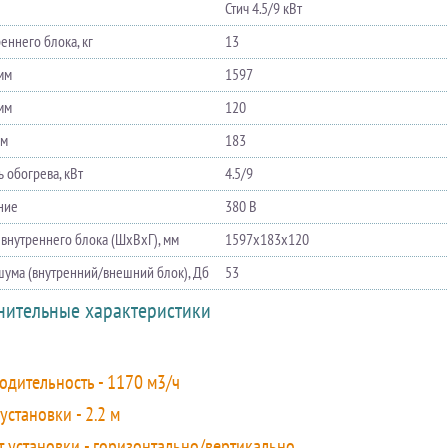
Стич 4.5/9 кВт
еннего блока, кг
13
мм
1597
мм
120
мм
183
 обогрева, кВт
4.5/9
ние
380 В
 внутреннего блока (ШхВхГ), мм
1597х183х120
шума (внутренний/внешний блок), Дб
53
нительные характеристики
одительность - 1170 м3/ч
установки - 2.2 м
т установки - горизонтально/вертикально