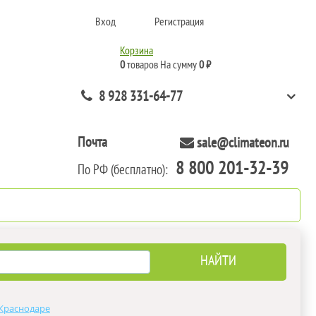
Вход
Регистрация
Корзина
0
товаров
На сумму
0 ₽
8 928 331-64-77
Почта
sale@climateon.ru
8 800 201-32-39
По РФ (бесплатно):
нтажа
Акции
Контакты
 Краснодаре