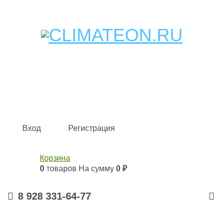
Кондиционеры и сплит-системы, газовые котлы,
тепловые завесы, водяные тепловентиляторы для
квартиры, дома, офиса с доставкой в Краснодар и по
всей России.
Climate for life
Вход
Регистрация
Корзина
0
товаров
На сумму
0 ₽
8 928 331-64-77