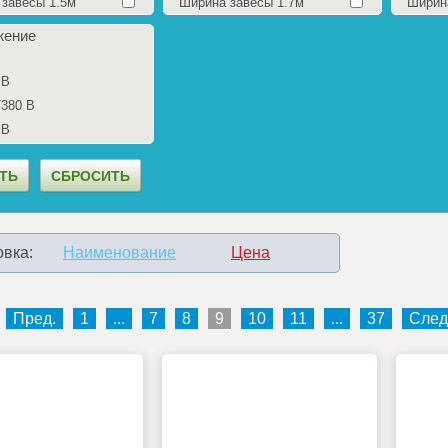
завесы 1.5м
Ширина завесы 1.7м
Ширин
жение
 В
/380 В
 В
вка:
Наименование
Цена
Пред.
1
...
7
8
9
10
11
...
37
След