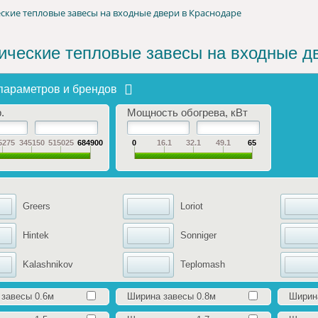
ские тепловые завесы на входные двери в Краснодаре
ические тепловые завесы на входные д
параметров и брендов
.
Мощность обогрева, кВт
5275
345150
515025
684900
0
16.1
32.1
49.1
65
Greers
Loriot
Hintek
Sonniger
Kalashnikov
Teplomash
завесы 0.6м
Ширина завесы 0.8м
Ширин