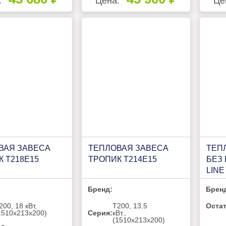
:
Цена:
Це
ВАЯ ЗАВЕСА
ТЕПЛОВАЯ ЗАВЕСА
ТЕП
 Т218Е15
ТРОПИК Т214Е15
БЕЗ 
LINE
Бренд:
Брен
200, 18 кВт,
Т200, 13.5
Остат
1510х213х200)
Серия:
кВт.,
(1510х213х200)