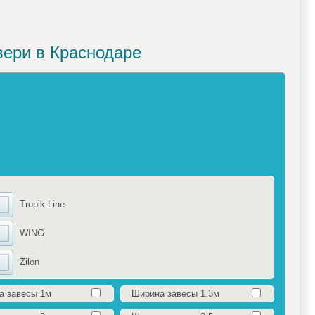
вери в Краснодаре
Tropik-Line
WING
Zilon
а завесы 1м
Ширина завесы 1.3м