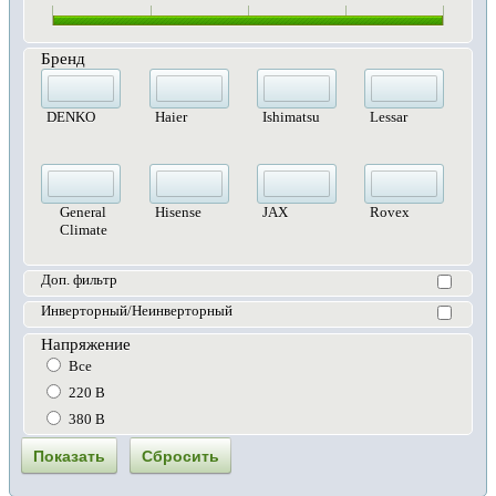
Бренд
DENKO
Haier
Ishimatsu
Lessar
General
Hisense
JAX
Rovex
Climate
Доп. фильтр
Инверторный/Неинверторный
Напряжение
Все
220 В
380 В