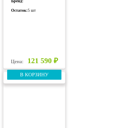
Бренд:
MATCH LU-
2HE18FVE2
Остаток:
5 шт
121 590 ₽
Цена:
В КОРЗИНУ