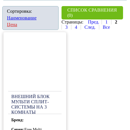
СПИСОК СРАВНЕНИЯ
Сортировка:
(0)
Наименование
Страницы:
Пред.
1
2
Цена
3
4
След.
Все
ВНЕШНИЙ БЛОК
МУЛЬТИ СПЛИТ-
СИСТЕМЫ НА 3
КОМНАТЫ
GENERAL CLIMATE
Бренд:
FREE MULTI 2 GU-
M3E21H32
Серия:
Free Multi