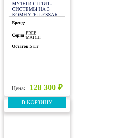
МУЛЬТИ СПЛИТ-
СИСТЕМЫ НА 3
КОМНАТЫ LESSAR
EMAGIC FREE
Бренд:
MATCH LU-
3HE21FVE2
FREE
Серия:
MATCH
Остаток:
5 шт
128 300 ₽
Цена:
В КОРЗИНУ