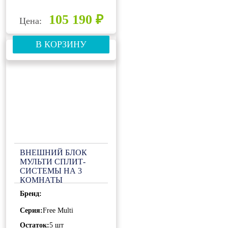
105 190 ₽
Цена:
В КОРЗИНУ
ВНЕШНИЙ БЛОК
МУЛЬТИ СПЛИТ-
СИСТЕМЫ НА 3
КОМНАТЫ
GENERAL CLIMATE
Бренд:
FREE MULTI 2 GU-
M3E24H32
Серия:
Free Multi
Остаток:
5 шт