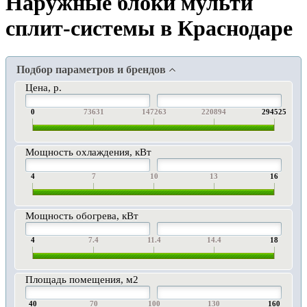
Наружные блоки мульти
сплит-системы в Краснодаре
Подбор параметров и брендов
Цена, р.
0
73631
147263
220894
294525
Мощность охлаждения, кВт
4
7
10
13
16
Мощность обогрева, кВт
4
7.4
11.4
14.4
18
Площадь помещения, м2
40
70
100
130
160