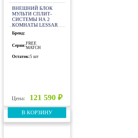
ВНЕШНИЙ БЛОК
МУЛЬТИ СПЛИТ-
СИСТЕМЫ НА 2
КОМНАТЫ LESSAR
EMAGIC FREE
Бренд:
MATCH LU-
2HE18FME2
FREE
Серия:
MATCH
Остаток:
5 шт
121 590 ₽
Цена:
В КОРЗИНУ