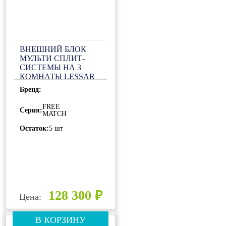
ВНЕШНИЙ БЛОК
МУЛЬТИ СПЛИТ-
СИСТЕМЫ НА 3
КОМНАТЫ LESSAR
EMAGIC FREE
Бренд:
MATCH LU-
3HE21FME2
FREE
Серия:
MATCH
Остаток:
5 шт
128 300 ₽
Цена:
В КОРЗИНУ