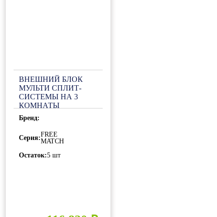
ВНЕШНИЙ БЛОК
МУЛЬТИ СПЛИТ-
СИСТЕМЫ НА 3
КОМНАТЫ
GENERAL CLIMATE
Бренд:
FREE MULTI GU-
M3EA27HN2
FREE
Серия:
MATCH
Остаток:
5 шт