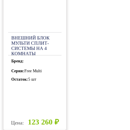
ВНЕШНИЙ БЛОК
МУЛЬТИ СПЛИТ-
СИСТЕМЫ НА 4
КОМНАТЫ
GENERAL CLIMATE
Бренд:
FREE MULTI 2 GU-
M4E28H32
Серия:
Free Multi
Остаток:
5 шт
123 260 ₽
Цена: