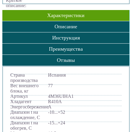
Краткое
описание:
Характеристики
Описание
Инструкция
Преимущества
Отзывы
Страна
Испания
производства
Вес внешнего
77
блока, кг
Артикул
4M36UIHA1
Хладагент
R410A
Энергосбережение
A
Диапазон t на
-10...+52
охлаждение, С
Диапазон t на
-15...+24
обогрев, С