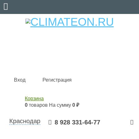
Кондиционеры и сплит-системы, газовые котлы,
тепловые завесы, водяные тепловентиляторы для
квартиры, дома, офиса с доставкой в Краснодар и по
всей России.
Climate for life
Вход
Регистрация
Корзина
0
товаров
На сумму
0 ₽
Краснодар
8 928 331-64-77