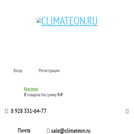
Кондиционеры и сплит-системы, газовые котлы, тепловые завесы, водяные
тепловентиляторы для квартиры, дома, офиса с доставкой в Краснодар и по
всей России.
Climate for life
Вход
Регистрация
Корзина
0
товаров
На сумму
0 ₽
8 928 331-64-77
Почта
sale@climateon.ru