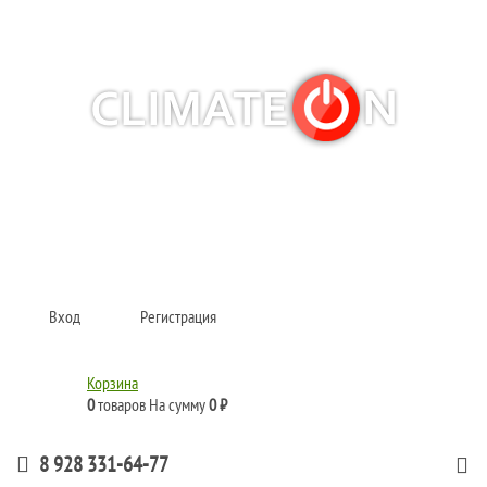
Кондиционеры и сплит-системы, газовые котлы, тепловые завесы, водяные
тепловентиляторы для квартиры, дома, офиса с доставкой в Краснодар и по
всей России.
Climate for life
Вход
Регистрация
Корзина
0
товаров
На сумму
0 ₽
8 928 331-64-77