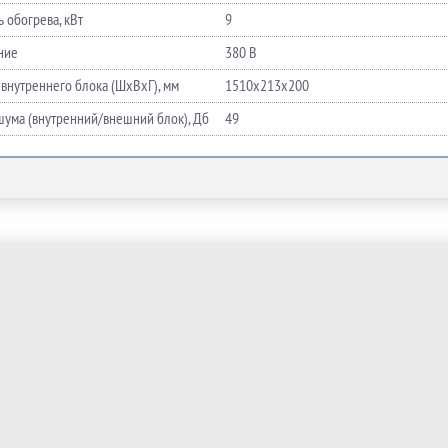
 обогрева, кВт
9
ние
380 В
 внутреннего блока (ШхВхГ), мм
1510х213х200
шума (внутренний/внешний блок), Дб
49