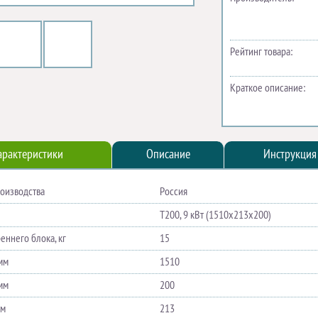
Рейтинг товара:
Краткое описание:
арактеристики
Описание
Инструкция
роизводства
Россия
Т200, 9 кВт (1510х213х200)
еннего блока, кг
15
мм
1510
мм
200
мм
213