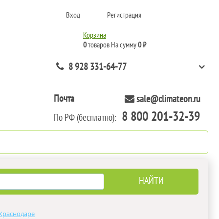
Вход
Регистрация
Корзина
0
товаров
На сумму
0 ₽
8 928 331-64-77
Почта
sale@climateon.ru
8 800 201-32-39
По РФ (бесплатно):
нтажа
Акции
Контакты
 Краснодаре