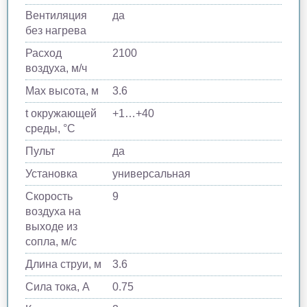
Вентиляция
да
без нагрева
Расход
2100
воздуха, м/ч
Max высота, м
3.6
t окружающей
+1…+40
среды, °C
Пульт
да
Установка
универсальная
Скорость
9
воздуха на
выходе из
сопла, м/с
Длина струи, м
3.6
Сила тока, A
0.75