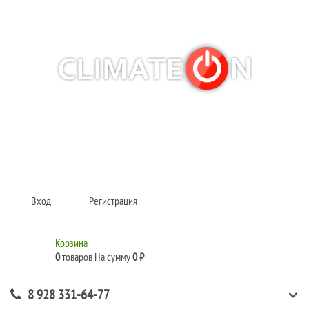
Кондиционеры и сплит-системы, газовые котлы, тепловые завесы, водяные
тепловентиляторы для квартиры, дома, офиса с доставкой в Краснодар и по
всей России.
Climate for life
Вход
Регистрация
Корзина
0
товаров
На сумму
0 ₽
8 928 331-64-77