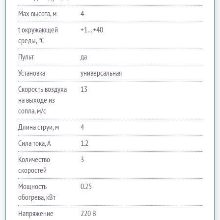
Max высота, м
4
t окружающей
+1…+40
среды, °C
Пульт
да
Установка
универсальная
Скорость воздуха
13
на выходе из
сопла, м/с
Длина струи, м
4
Сила тока, A
1.2
Количество
3
скоростей
Мощность
0.25
обогрева, кВт
Напряжение
220 В