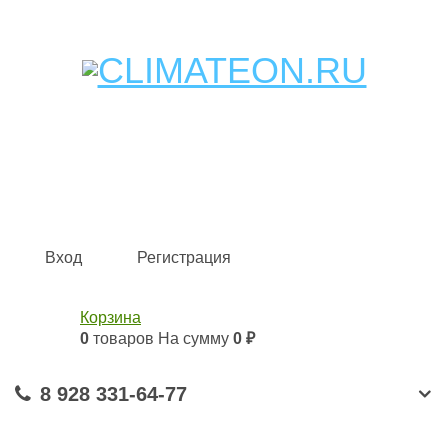
Кондиционеры и сплит-системы, газовые котлы,
тепловые завесы, водяные тепловентиляторы для
квартиры, дома, офиса с доставкой в Краснодар и по
всей России.
Climate for life
Вход
Регистрация
Корзина
0
товаров
На сумму
0 ₽
8 928 331-64-77