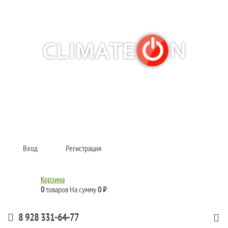
Кондиционеры и сплит-системы, газовые котлы, тепловые завесы, водяные
тепловентиляторы для квартиры, дома, офиса с доставкой в Краснодар и по
всей России.
Climate for life
Вход
Регистрация
Корзина
0
товаров
На сумму
0 ₽
8 928 331-64-77