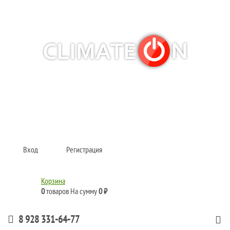
Кондиционеры и сплит-системы, газовые котлы, тепловые завесы, водяные
тепловентиляторы для квартиры, дома, офиса с доставкой в Краснодар и по
всей России.
Climate for life
Вход
Регистрация
Корзина
0
товаров
На сумму
0 ₽
8 928 331-64-77