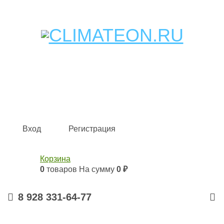
Кондиционеры и сплит-системы, газовые котлы,
тепловые завесы, водяные тепловентиляторы для
квартиры, дома, офиса с доставкой в Краснодар и по
всей России.
Climate for life
Вход
Регистрация
Корзина
0
товаров
На сумму
0 ₽
8 928 331-64-77