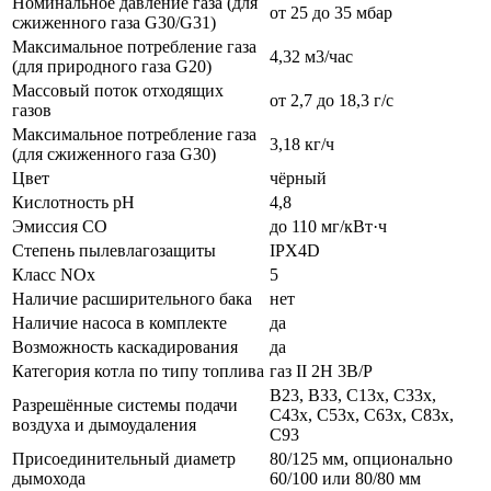
Номинальное давление газа (для
от 25 до 35 мбар
сжиженного газа G30/G31)
Максимальное потребление газа
4,32 м3/час
(для природного газа G20)
Массовый поток отходящих
от 2,7 до 18,3 г/с
газов
Максимальное потребление газа
3,18 кг/ч
(для сжиженного газа G30)
Цвет
чёрный
Кислотность pH
4,8
Эмиссия CO
до 110 мг/кВт·ч
Степень пылевлагозащиты
IPX4D
Класс NOx
5
Наличие расширительного бака
нет
Наличие насоса в комплекте
да
Возможность каскадирования
да
Категория котла по типу топлива
газ II 2H 3B/P
B23, B33, C13x, C33x,
Разрешённые системы подачи
C43x, C53x, C63x, С83x,
воздуха и дымоудаления
C93
Присоединительный диаметр
80/125 мм, опционально
дымохода
60/100 или 80/80 мм