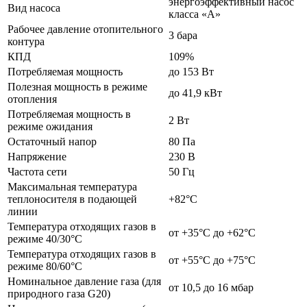
энергоэффективный насос
Вид насоса
класса «A»
Рабочее давление отопительного
3 бара
контура
КПД
109%
Потребляемая мощность
до 153 Вт
Полезная мощность в режиме
до 41,9 кВт
отопления
Потребляемая мощность в
2 Вт
режиме ожидания
Остаточный напор
80 Па
Напряжение
230 В
Частота сети
50 Гц
Максимальная температура
теплоносителя в подающей
+82°C
линии
Температура отходящих газов в
от +35°C до +62°C
режиме 40/30°C
Температура отходящих газов в
от +55°C до +75°C
режиме 80/60°C
Номинальное давление газа (для
от 10,5 до 16 мбар
природного газа G20)