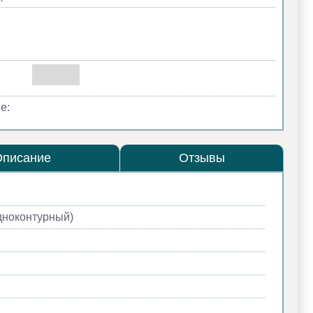
е:
Описание
Отзывы
дноконтурный)