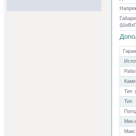
Напря
Габари
(ШхВхГ
Допо
Гара
Источ
Работ
Каме
Тип 
Тип
Пого
Мин.
Макс