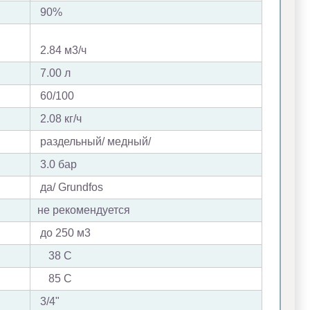
90%
2.84 м3/ч
7.00 л
60/100
2.08 кг/ч
раздельный/ медный/
3.0 бар
да/ Grundfos
не рекомендуется
до 250 м3
38 С
85 С
3/4"