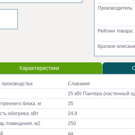
Производитель:
Рейтинг товара:
Краткое описани
Характеристики
 производства
Славакия
25 кВт Пантера (настенный о
треннего блока, кг
35
ть обогрева, кВт
24.9
ь помещения, м2
250
ей
да