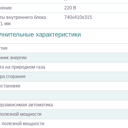
жение
220 В
ты внутреннего блока
740х410х315
), мм
лнительные характеристики
нтия
ник энергии
а на природном газа
ра сгорания
установки
дозависимая автоматика
полезной мощности
. полезной мощности