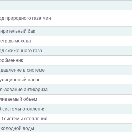
д природного газа мин
ирительный бак
етр дымохода
од сжиженного газа
ообменник
.давление в системе
уляционный насос
льзование антифриза
ливаемый объем
t системы отопления
 t системы отопления
 холодной воды