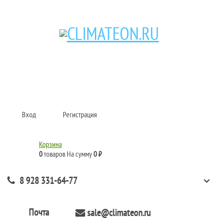
Кондиционеры и сплит-системы, газовые котлы, тепловые завесы, водяные
тепловентиляторы для квартиры, дома, офиса с доставкой в Краснодар и по
всей России.
Climate for life
Вход
Регистрация
Корзина
0
товаров
На сумму
0 ₽
8 928 331-64-77
Почта
sale@climateon.ru