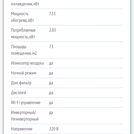
охлаждения, кВт
Мощность
7.33
обогрева, кВт
Потребляемая
2.03
мощность, кВт
Площадь
73
помещения, м2
Ионизатор воздуха
да
Ночной режим
да
Доп. фильтр
да
Дисплей
да
Wi-Fi управление
да
Инверторный/
да
Неинверторный
Напряжение
220 В