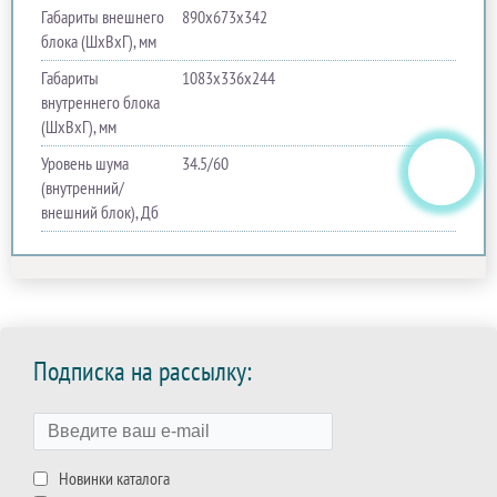
Габариты внешнего
890х673х342
блока (ШхВхГ), мм
Габариты
1083х336х244
внутреннего блока
(ШхВхГ), мм
Уровень шума
34.5/60
(внутренний/
внешний блок), Дб
Подписка на рассылку:
Новинки каталога