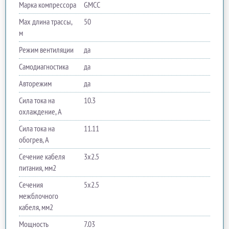
Марка компрессора
GMCC
Max длина трассы,
50
м
Режим вентиляции
да
Самодиагностика
да
Авторежим
да
Сила тока на
10.3
охлаждение, А
Сила тока на
11.11
обогрев, А
Сечение кабеля
3x2.5
питания, мм2
Сечения
5x2.5
межблочного
кабеля, мм2
Мощность
7.03