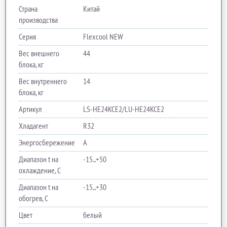
Страна
Китай
производства
Серия
Flexcool NEW
Вес внешнего
44
блока, кг
Вес внутреннего
14
блока, кг
Артикул
LS-HE24KCE2/LU-HE24KCE2
Хладагент
R32
Энергосбережение
A
Диапазон t на
-15...+50
охлаждение, С
Диапазон t на
-15...+30
обогрев, С
Цвет
белый