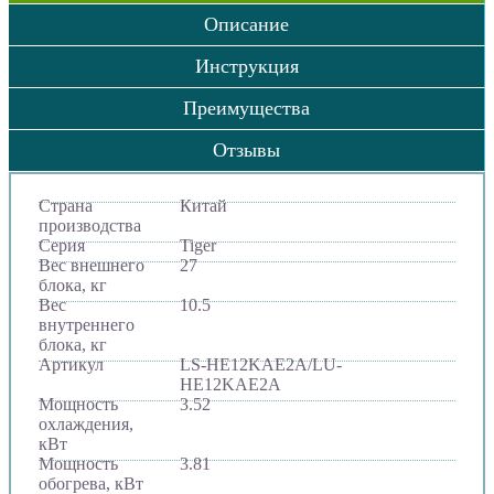
Описание
Инструкция
Преимущества
Отзывы
Страна
Китай
производства
Серия
Tiger
Вес внешнего
27
блока, кг
Вес
10.5
внутреннего
блока, кг
Артикул
LS-HE12KAE2A/LU-
HE12KAE2A
Мощность
3.52
охлаждения,
кВт
Мощность
3.81
обогрева, кВт