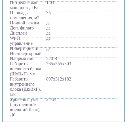
Потребляемая
1.03
мощность, кВт
Площадь
35
помещения, м2
Ночной режим
да
Доп. фильтр
да
Дисплей
да
Wi-Fi
да
управление
Инверторный/
да
Неинверторный
Напряжение
220 В
Габариты
765х555х303
внешнего блока
(ШхВхГ), мм
Габариты
897х312х182
внутреннего
блока (ШхВхГ),
мм
Уровень шума
24/54
(внутренний/
внешний блок),
Дб