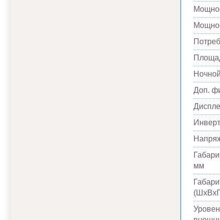
Мощнос
Мощнос
Потреб
Площад
Ночно
Доп. ф
Диспл
Инвер
Напря
Габари
мм
Габари
(ШхВхГ
Уровен
внешни