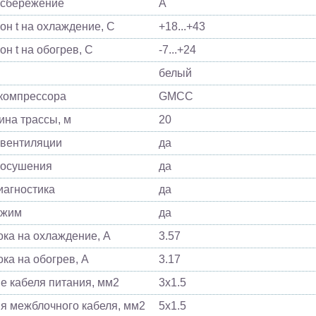
осбережение
A
он t на охлаждение, С
+18...+43
он t на обогрев, С
-7...+24
белый
компрессора
GMCC
ина трассы, м
20
вентиляции
да
 осушения
да
агностика
да
ежим
да
ока на охлаждение, А
3.57
ока на обогрев, А
3.17
е кабеля питания, мм2
3x1.5
я межблочного кабеля, мм2
5x1.5