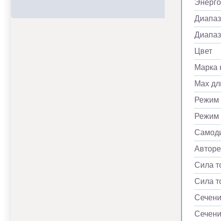
Энерг
Диапаз
Диапаз
Цвет
Марка 
Max дл
Режим 
Режим
Самоди
Автор
Сила т
Сила т
Сечени
Сечени