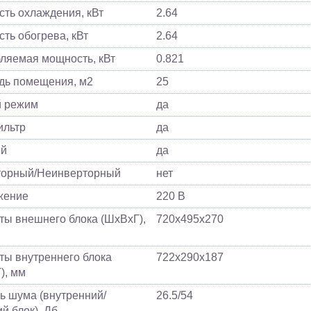
ть охлаждения, кВт
2.64
ть обогрева, кВт
2.64
ляемая мощность, кВт
0.821
ь помещения, м2
25
й режим
да
ильтр
да
ей
да
торный/Неинверторный
нет
жение
220 В
ты внешнего блока (ШхВхГ),
720х495х270
ты внутреннего блока
722х290х187
), мм
ь шума (внутренний/
26.5/54
й блок), Дб