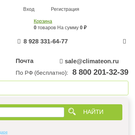
Вход
Регистрация
Корзина
0
товаров
На сумму
0 ₽
8 928 331-64-77
Почта
sale@climateon.ru
8 800 201-32-39
По РФ (бесплатно):
онтажа
Акции
Контакты
даре