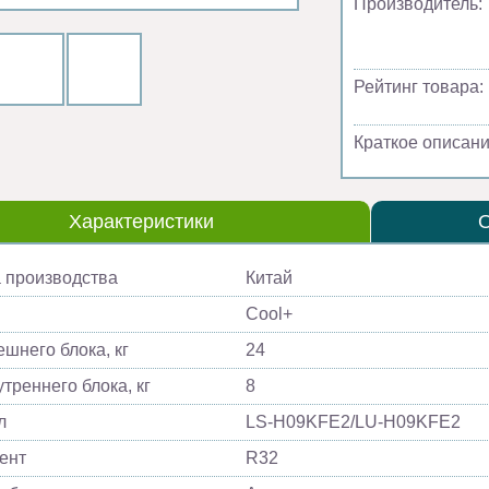
Производитель:
Рейтинг товара:
Краткое описани
Характеристики
 производства
Китай
Cool+
ешнего блока, кг
24
треннего блока, кг
8
л
LS-H09KFE2/LU-H09KFE2
ент
R32