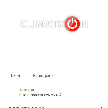
Кондиционеры и сплит-системы, газовые котлы,
тепловые завесы, водяные тепловентиляторы для
квартиры, дома, офиса с доставкой в Краснодар и по
всей России.
Climate for life
Вход
Регистрация
Корзина
0
товаров
На сумму
0 ₽