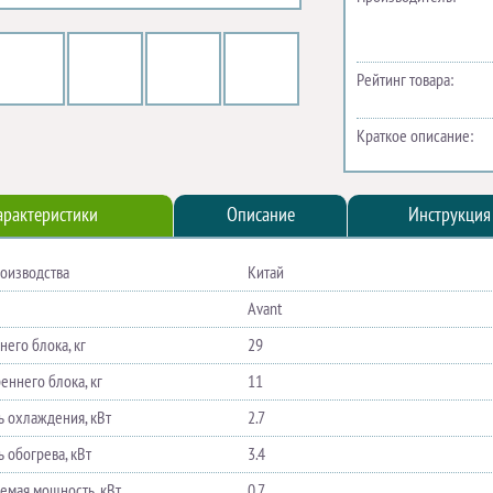
Рейтинг товара:
Краткое описание:
арактеристики
Описание
Инструкция
роизводства
Китай
Avant
его блока, кг
29
еннего блока, кг
11
 охлаждения, кВт
2.7
 обогрева, кВт
3.4
емая мощность, кВт
0.7