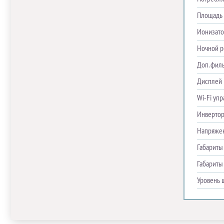
Площадь 
Ионизато
Ночной 
Доп. фил
Дисплей
Wi-Fi уп
Инверто
Напряже
Габариты
Габариты
Уровень 