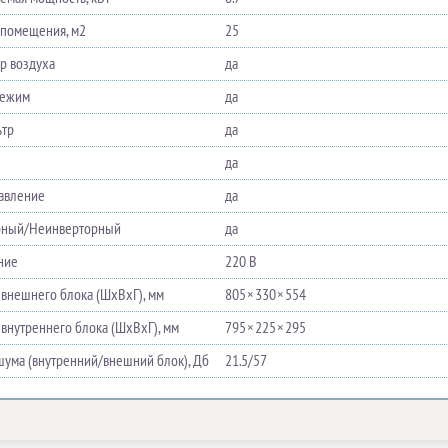
помещения, м2
25
р воздуха
да
режим
да
ьтр
да
да
равление
да
рный/Неинверторный
да
ние
220 В
 внешнего блока (ШхВхГ), мм
805 × 330 × 554
 внутреннего блока (ШхВхГ), мм
795 × 225 × 295
шума (внутренний/внешний блок), Дб
21.5/57