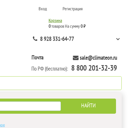
Вход
Регистрация
Корзина
0
товаров
На сумму
0 ₽
8 928 331-64-77
Почта
sale@climateon.ru
8 800 201-32-39
По РФ (бесплатно):
нтажа
Акции
Контакты
аре