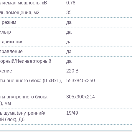
ляемая мощность, кВт
0.78
ь помещения, м2
35
й режим
да
ильтр
да
 движения
да
управление
да
торный/Неинверторный
да
жение
220 В
ты внешнего блока (ШхВхГ),
553х840х350
ты внутреннего блока
305х900х214
), мм
ь шума (внутренний/
19/49
й блок), Дб