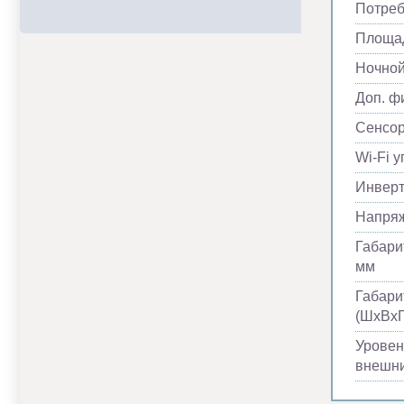
Потреб
Площад
Ночно
Доп. ф
Сенсор
Wi-Fi 
Инвер
Напря
Габари
мм
Габари
(ШхВхГ
Уровен
внешни