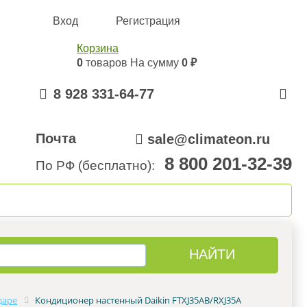
Вход
Регистрация
Корзина
0
товаров
На сумму
0 ₽
8 928 331-64-77
Почта
sale@climateon.ru
8 800 201-32-39
По РФ (бесплатно):
онтажа
Акции
Контакты
даре
Кондиционер настенный Daikin FTXJ35AB/RXJ35A