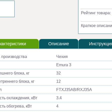
Рейтинг товара:
Краткое описани
актеристики
Описание
Инструкци
 производства
Чехия
Emura 3
ешнего блока, кг
32
треннего блока, кг
12
л
FTXJ35AB/RXJ35A
ть охлаждения, кВт
3.4
ть обогрева, кВт
4