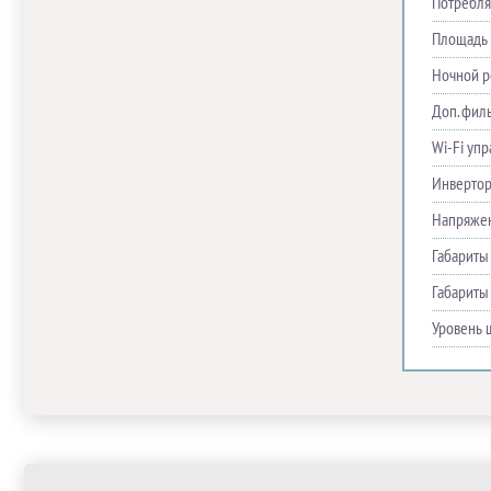
Потребля
Площадь 
Ночной 
Доп. фил
Wi-Fi уп
Инверто
Напряже
Габариты
Габариты
Уровень 