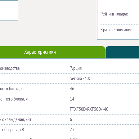
Рейтинг товара:
Краткое описание:
Характеристики
роизводства
Турция
Sensira -40С
его блока, кг
46
еннего блока, кг
14
FTXF50D/RXF50D/-40
 охлаждения, кВт
6
 обогрева, кВт
7.7