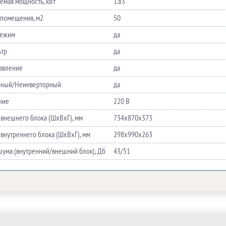
емая мощность, кВт
1.83
помещения, м2
50
режим
да
ьтр
да
равление
да
рный/Неинверторный
да
ние
220 В
 внешнего блока (ШхВхГ), мм
734х870х373
 внутреннего блока (ШхВхГ), мм
298х990х263
шума (внутренний/внешний блок), Дб
43/51