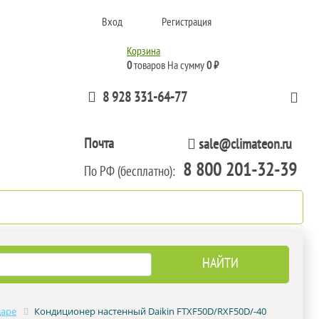
Вход
Регистрация
Корзина
0
товаров
На сумму
0 ₽
8 928 331-64-77
Почта
sale@climateon.ru
8 800 201-32-39
По РФ (бесплатно):
тажа
Акции
Контакты
даре
Кондиционер настенный Daikin FTXF50D/RXF50D/-40