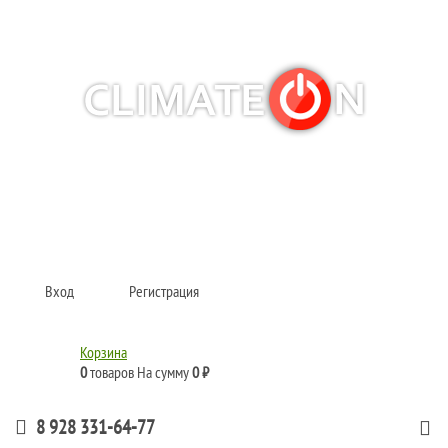
Кондиционеры и сплит-системы, газовые котлы, тепловые завесы, водяные
тепловентиляторы для квартиры, дома, офиса с доставкой в Краснодар и по
всей России.
Climate for life
Вход
Регистрация
Корзина
0
товаров
На сумму
0 ₽
8 928 331-64-77