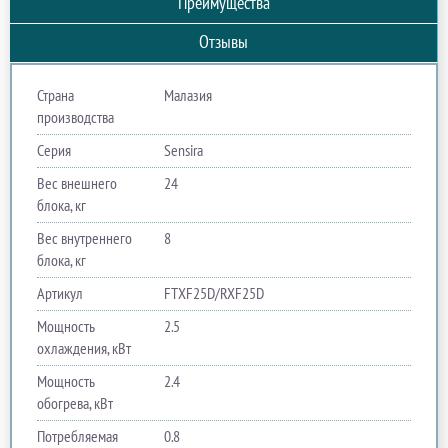
Преимущества
Отзывы
Страна
Малазия
производства
Серия
Sensira
Вес внешнего
24
блока, кг
Вес внутреннего
8
блока, кг
Артикул
FTXF25D/RXF25D
Мощность
2.5
охлаждения, кВт
Мощность
2.4
обогрева, кВт
Потребляемая
0.8