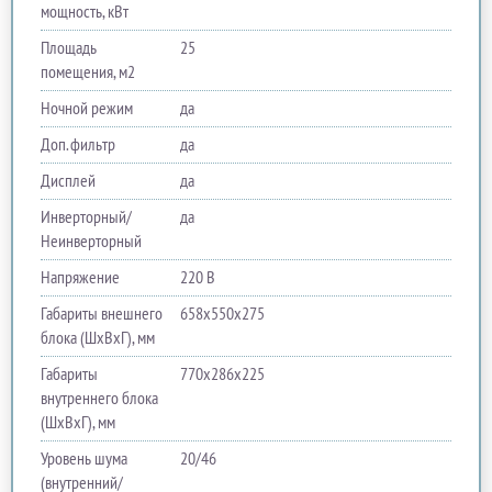
мощность, кВт
Площадь
25
помещения, м2
Ночной режим
да
Доп. фильтр
да
Дисплей
да
Инверторный/
да
Неинверторный
Напряжение
220 В
Габариты внешнего
658х550х275
блока (ШхВхГ), мм
Габариты
770х286х225
внутреннего блока
(ШхВхГ), мм
Уровень шума
20/46
(внутренний/