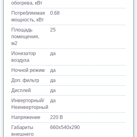
обогрева, кВт
Потребляемая
0.68
мощность, кВт
Площадь
25
помещения,
м2
Ионизатор
да
воздуха
Ночной режим
да
Доп. фильтр
да
Дисплей
да
Инверторный/
да
Неинверторный
Напряжение
220 В
Габариты
660х540х290
внешнего