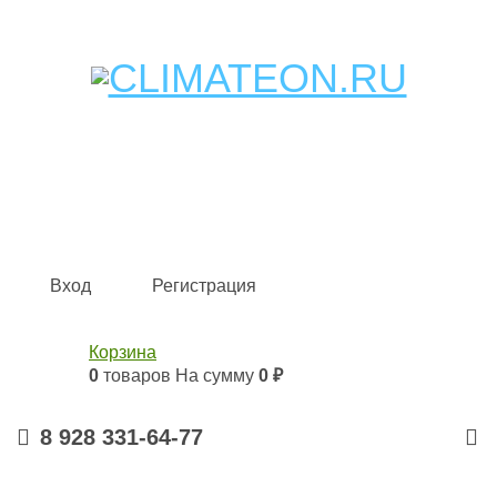
Кондиционеры и сплит-системы, газовые котлы,
тепловые завесы, водяные тепловентиляторы для
квартиры, дома, офиса с доставкой в Краснодар и по
всей России.
Climate for life
Вход
Регистрация
Корзина
0
товаров
На сумму
0 ₽
8 928 331-64-77