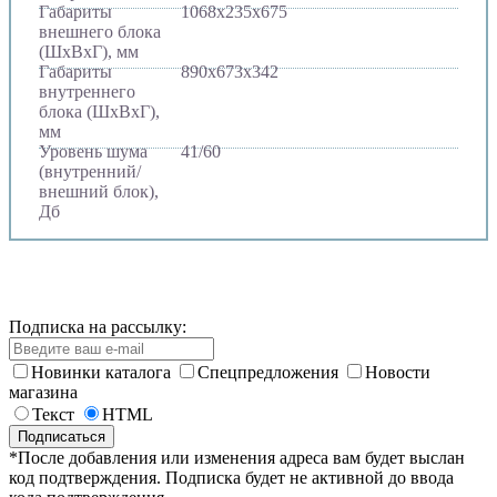
Габариты
1068х235х675
внешнего блока
(ШхВхГ), мм
Габариты
890х673х342
внутреннего
блока (ШхВхГ),
мм
Уровень шума
41/60
(внутренний/
внешний блок),
Дб
Подписка на рассылку:
Новинки каталога
Спецпредложения
Новости
магазина
Текст
HTML
*После добавления или изменения адреса вам будет выслан
код подтверждения. Подписка будет не активной до ввода