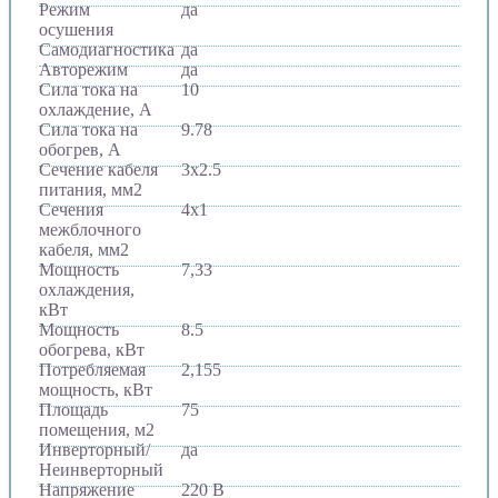
Режим
да
осушения
Самодиагностика
да
Авторежим
да
Сила тока на
10
охлаждение, А
Сила тока на
9.78
обогрев, А
Сечение кабеля
3x2.5
питания, мм2
Сечения
4x1
межблочного
кабеля, мм2
Мощность
7,33
охлаждения,
кВт
Мощность
8.5
обогрева, кВт
Потребляемая
2,155
мощность, кВт
Площадь
75
помещения, м2
Инверторный/
да
Неинверторный
Напряжение
220 В