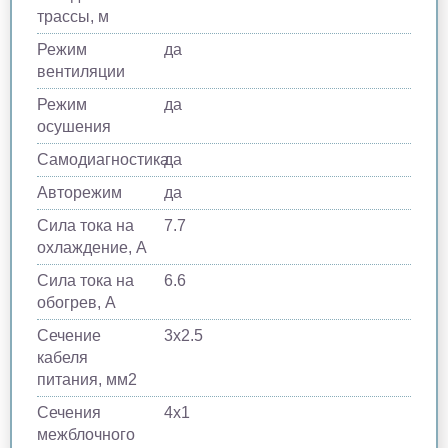
трассы, м
Режим
да
вентиляции
Режим
да
осушения
Самодиагностика
да
Авторежим
да
Сила тока на
7.7
охлаждение, А
Сила тока на
6.6
обогрев, А
Сечение
3x2.5
кабеля
питания, мм2
Сечения
4x1
межблочного