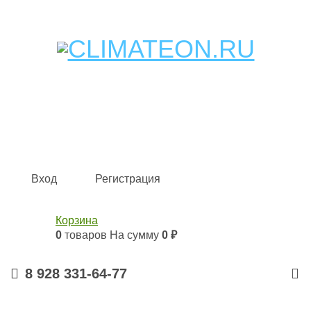
Кондиционеры и сплит-системы, газовые котлы,
тепловые завесы, водяные тепловентиляторы для
квартиры, дома, офиса с доставкой в Краснодар и по
всей России.
Climate for life
Вход
Регистрация
Корзина
0
товаров
На сумму
0 ₽
8 928 331-64-77