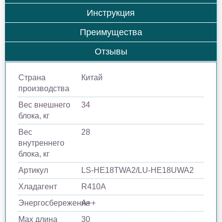
Инструкция
Преимущества
Отзывы
Страна
Китай
производства
Вес внешнего
34
блока, кг
Вес
28
внутреннего
блока, кг
Артикул
LS-HE18TWA2/LU-HE18UWA2
Хладагент
R410A
Энергосбережение
A++
Max длина
30