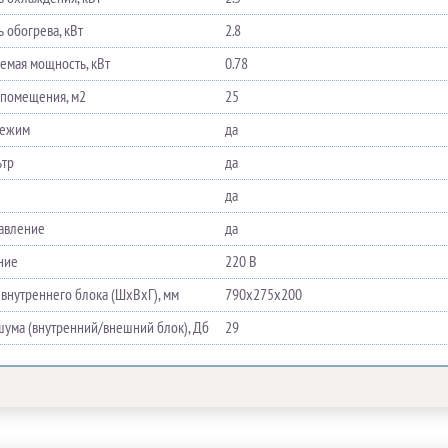
 обогрева, кВт
2.8
емая мощность, кВт
0.78
помещения, м2
25
режим
да
ьтр
да
да
равление
да
ние
220 В
 внутреннего блока (ШхВхГ), мм
790х275х200
шума (внутренний/внешний блок), Дб
29