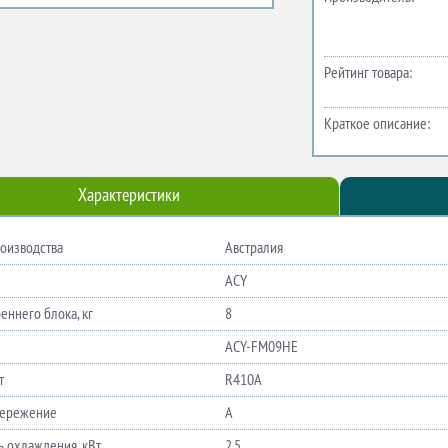
Рейтинг товара:
Краткое описание:
Характеристики
роизводства
Австралия
ACY
еннего блока, кг
8
ACY-FM09HE
т
R410A
бережение
A
 охлаждения, кВт
2.5