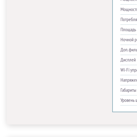
Мощность
Потребля
Площадь 
Ночной 
Доп. фил
Дисплей
Wi-Fi уп
Напряже
Габариты
Уровень 