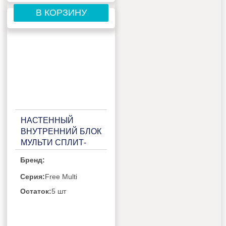
В КОРЗИНУ
НАСТЕННЫЙ
ВНУТРЕННИЙ БЛОК
МУЛЬТИ СПЛИТ-
СИСТЕМЫ
Бренд:
GENERAL CLIMATE
FREE MULTI 2 GC-
Серия:
Free Multi
ME18HR32 (WIFI)
Остаток:
5 шт