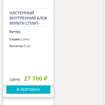
НАСТЕННЫЙ
ВНУТРЕННИЙ БЛОК
МУЛЬТИ СПЛИТ-
СИСТЕМЫ GREE
Бренд:
LOMO GWH07QAXA-
K6DNC2C/I
Серия:
Lomo
Остаток:
5 шт
27 700 ₽
Цена:
В КОРЗИНУ