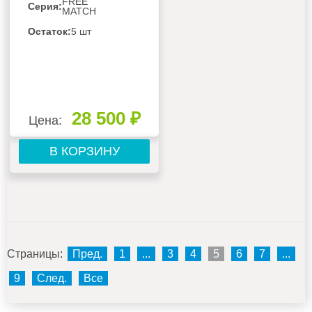
FREE MATCH DC
FREE
Серия:
MATCH
AMS-
09UW4RVETG00(S)
Остаток:
5 шт
28 500 ₽
Цена:
В КОРЗИНУ
Страницы:
Пред.
1
...
3
4
5
6
7
...
9
След.
Все