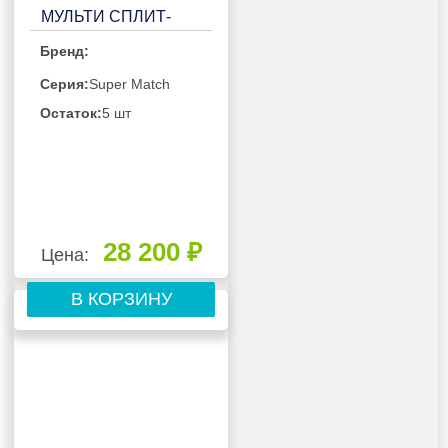
МУЛЬТИ СПЛИТ-
СИСТЕМЫ HAIER
Бренд:
SUPER MATCH
AS18NS3ERA-G
Серия:
Super Match
Остаток:
5 шт
28 200 ₽
Цена:
В КОРЗИНУ