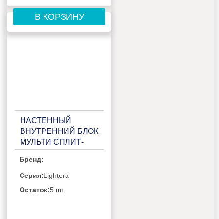
В КОРЗИНУ
НАСТЕННЫЙ
ВНУТРЕННИЙ БЛОК
МУЛЬТИ СПЛИТ-
СИСТЕМЫ HAIER
Бренд:
LIGHTERA
AS18NS4ERA-G
Серия:
Lightera
Остаток:
5 шт