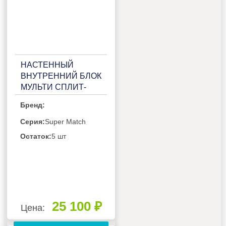
НАСТЕННЫЙ
ВНУТРЕННИЙ БЛОК
МУЛЬТИ СПЛИТ-
СИСТЕМЫ HAIER
Бренд:
CORAL SUPER
MATCH
Серия:
Super Match
AS35PS1HRA-M
Остаток:
5 шт
25 100 ₽
Цена: