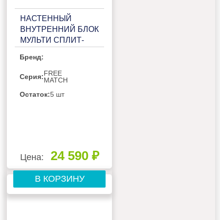
НАСТЕННЫЙ
ВНУТРЕННИЙ БЛОК
МУЛЬТИ СПЛИТ-
СИСТЕМЫ HISENSE
Бренд:
DESIGN FREE
MATCH AMS-
FREE
Серия:
MATCH
12UR4SVETG67(R) SILVER
Остаток:
5 шт
24 590 ₽
Цена:
В КОРЗИНУ