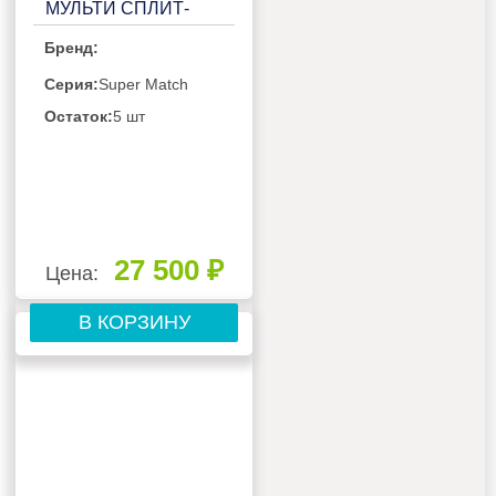
МУЛЬТИ СПЛИТ-
СИСТЕМЫ HAIER
Бренд:
LEADER SUPER
MATCH
Серия:
Super Match
AS18TS5HRA-M
Остаток:
5 шт
27 500 ₽
Цена:
В КОРЗИНУ