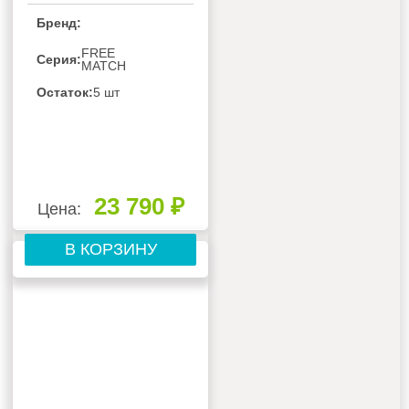
СИСТЕМЫ HISENSE
Бренд:
PREMIUM DESIGN
FREE MATCH DC
FREE
Серия:
MATCH
AMS-
12UR4SVETG67(R)
Остаток:
5 шт
23 790 ₽
Цена:
В КОРЗИНУ