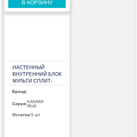
В КОРЗИНУ
НАСТЕННЫЙ
ВНУТРЕННИЙ БЛОК
МУЛЬТИ СПЛИТ-
СИСТЕМЫ
Бренд:
KENTATSU KANAMI
MULTI
KANAMI
Серия:
Multi
KMGA53HZRN1
Остаток:
5 шт