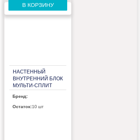
В КОРЗИНУ
НАСТЕННЫЙ
ВНУТРЕННИЙ БЛОК
МУЛЬТИ-СПЛИТ
СИСТЕМЫ FUNAI
Бренд:
KAGAMI SHIRO
RAM-I-
Остаток:
10 шт
KMS50HP.W01/S