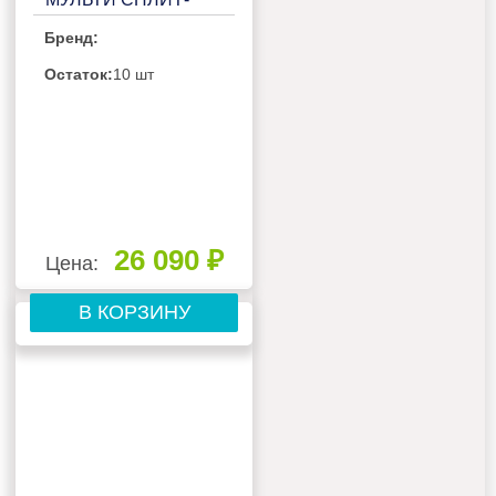
СИСТЕМЫ FUNAI
Бренд:
KIRIGAMI DAIJIN
RAM-I-
Остаток:
10 шт
DA35HP.W01/S
26 090 ₽
Цена:
В КОРЗИНУ