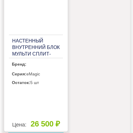
НАСТЕННЫЙ
ВНУТРЕННИЙ БЛОК
МУЛЬТИ СПЛИТ-
СИСТЕМЫ HISENSE
Бренд:
ZOOM FREE MATCH
DC AMS-
Серия:
eMagic
18UW4RXSKB01
Остаток:
5 шт
26 500 ₽
Цена: