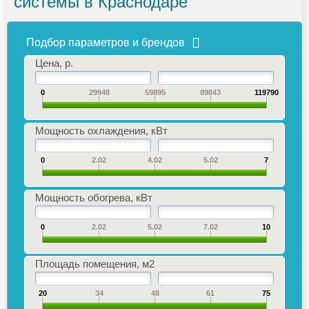
системы в Краснодаре
Подбор параметров и брендов
Цена, р.
0
29948
59895
89843
119790
Мощность охлаждения, кВт
0
2.02
4.02
5.02
7
Мощность обогрева, кВт
0
2.02
5.02
7.02
10
Площадь помещения, м2
20
34
48
61
75