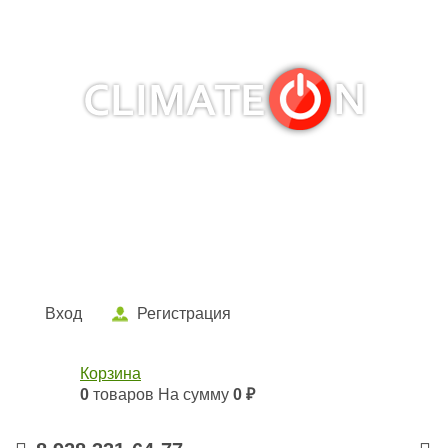
Кондиционеры и сплит-системы, газовые котлы,
тепловые завесы, водяные тепловентиляторы для
квартиры, дома, офиса с доставкой в Краснодар и по
всей России.
Climate for life
Вход
Регистрация
Корзина
0
товаров
На сумму
0 ₽