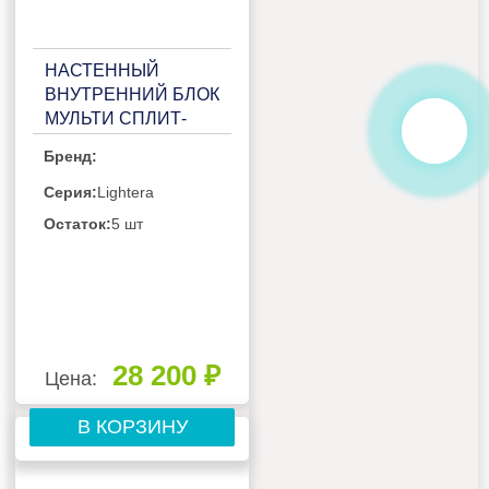
НАСТЕННЫЙ
ВНУТРЕННИЙ БЛОК
МУЛЬТИ СПЛИТ-
СИСТЕМЫ HAIER
Бренд:
LIGHTERA
AS18NS5ERA-W
Серия:
Lightera
Остаток:
5 шт
28 200 ₽
Цена:
В КОРЗИНУ