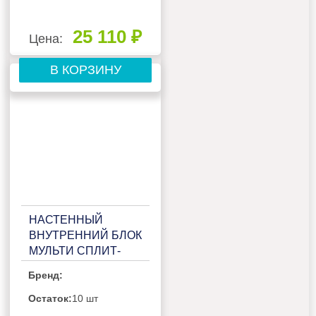
25 110 ₽
Цена:
В КОРЗИНУ
НАСТЕННЫЙ
ВНУТРЕННИЙ БЛОК
МУЛЬТИ СПЛИТ-
СИСТЕМЫ FUNAI
Бренд:
SHOGUN RAM-I-
SG55HP.W03/S
Остаток:
10 шт