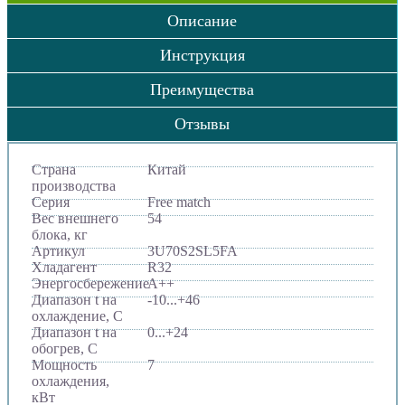
Описание
Инструкция
Преимущества
Отзывы
Страна
Китай
производства
Серия
Free match
Вес внешнего
54
блока, кг
Артикул
3U70S2SL5FA
Хладагент
R32
Энергосбережение
A++
Диапазон t на
-10...+46
охлаждение, С
Диапазон t на
0...+24
обогрев, С
Мощность
7
охлаждения,
кВт